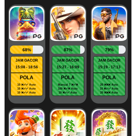
68%
87%
79%
JAM GACOR
JAM GACOR
JAM GACOR
15:08 - 18:56
15:27 - 16:09
15:19 - 17:13
POLA
POLA
POLA
10 ❌✅✅ Auto
Manual 7 ❌✅❌
20 ❌❌❌ Auto
10 ❌✅✅ Auto
100 ❌✅❌ Auto
10 ❌✅✅ Auto
10 ❌✅✅ Auto
10 ❌✅✅ Auto
20 ❌❌❌ Auto