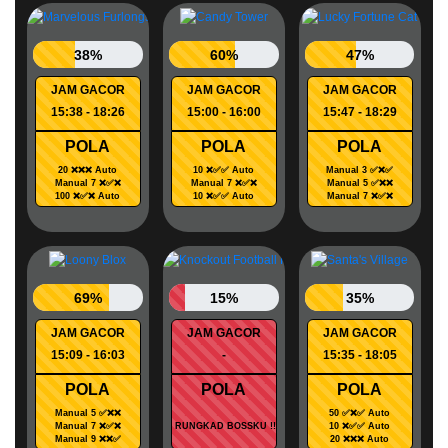
38%
60%
47%
JAM GACOR
JAM GACOR
JAM GACOR
15:38 - 18:26
15:00 - 16:00
15:47 - 18:29
POLA
POLA
POLA
20 ❌❌❌ Auto
10 ❌✅✅ Auto
Manual 3 ✅❌✅
Manual 7 ❌✅❌
Manual 7 ❌✅❌
Manual 5 ✅❌❌
100 ❌✅❌ Auto
10 ❌✅✅ Auto
Manual 7 ❌✅❌
69%
15%
35%
JAM GACOR
JAM GACOR
JAM GACOR
15:09 - 16:03
-
15:35 - 18:05
POLA
POLA
POLA
Manual 5 ✅❌❌
50 ✅❌✅ Auto
Manual 7 ❌✅❌
RUNGKAD BOSSKU !!
10 ❌✅✅ Auto
Manual 9 ❌❌✅
20 ❌❌❌ Auto