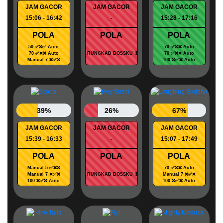
JAM GACOR
JAM GACOR
JAM GACOR
15:06 - 16:42
-
15:28 - 17:16
POLA
POLA
POLA
50 ✅❌✅ Auto
70 ✅❌❌ Auto
70 ✅❌❌ Auto
RUNGKAD BOSSKU !!
70 ✅❌❌ Auto
Manual 7 ❌✅❌
100 ❌✅❌ Auto
39%
26%
67%
JAM GACOR
JAM GACOR
JAM GACOR
15:39 - 16:33
-
15:07 - 17:49
POLA
POLA
POLA
Manual 5 ✅❌❌
70 ✅❌❌ Auto
Manual 7 ❌✅❌
RUNGKAD BOSSKU !!
Manual 7 ❌✅❌
100 ❌✅❌ Auto
100 ❌✅❌ Auto