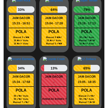
33%
64%
79%
JAM GACOR
JAM GACOR
JAM GACOR
15:33 - 16:51
15:04 - 17:28
15:19 - 17:13
POLA
POLA
POLA
Manual 5 ✅❌❌
Manual 9 ❌❌✅
50 ✅❌✅ Auto
10 ❌✅✅ Auto
10 ❌✅✅ Auto
Manual 7 ❌✅❌
10 ❌✅✅ Auto
Manual 5 ✅❌❌
10 ❌✅✅ Auto
34%
13%
65%
JAM GACOR
JAM GACOR
JAM GACOR
15:34 - 17:58
-
15:05 - 18:35
POLA
POLA
POLA
50 ✅❌✅ Auto
Manual 3 ✅❌✅
50 ✅❌✅ Auto
RUNGKAD BOSSKU !!
50 ✅❌✅ Auto
Manual 7 ✅❌✅
Manual 7 ❌✅❌