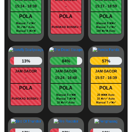
15:14 - 18:38
-
15:17 - 18:59
POLA
POLA
POLA
Manual 7 ✅❌✅
Manual 9 ❌❌✅
50 ✅❌✅ Auto
RUNGKAD BOSSKU !!
Manual 7 ✅❌✅
Manual 7 ❌✅❌
100 ❌✅❌ Auto
13%
84%
57%
JAM GACOR
JAM GACOR
JAM GACOR
-
15:24 - 16:48
15:57 - 16:39
POLA
POLA
POLA
Manual 5 ✅❌❌
20 ❌❌❌ Auto
RUNGKAD BOSSKU !!
Manual 7 ❌✅❌
10 ❌✅✅ Auto
10 ❌✅✅ Auto
Manual 7 ✅❌✅