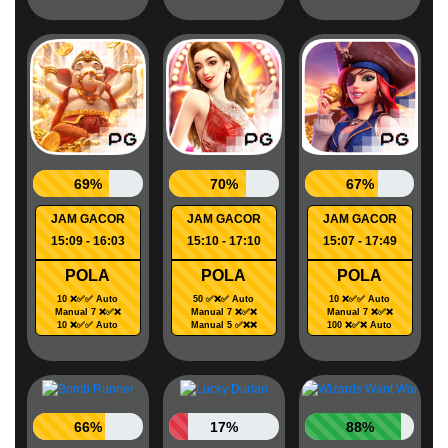
69%
70%
67%
JAM GACOR
JAM GACOR
JAM GACOR
15:09 - 16:03
15:10 - 17:10
15:07 - 17:49
POLA
POLA
POLA
10 ❌✅✅ Auto
50 ✅❌✅ Auto
10 ❌✅✅ Auto
Manual 7 ❌✅❌
Manual 7 ❌✅❌
Manual 7 ❌✅❌
10 ❌✅✅ Auto
Manual 5 ✅❌❌
100 ❌✅❌ Auto
66%
17%
88%