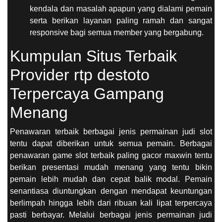
kendala dan masalah apapun yang dialami pemain
serta berikan layanan paling ramah dan sangat
responsive bagi semua member yang bergabung.
Kumpulan Situs Terbaik
Provider rtp destoto
Terpercaya Gampang
Menang
Penawaran terbaik berbagai jenis permainan judi slot
tentu dapat diberikan untuk semua pemain. Berbagai
penawaran game slot terbaik paling gacor maxwin tentu
berikan presentasi mudah menang yang tentu bikin
pemain lebih mudah dan cepat balik modal. Pemain
senantiasa diuntungkan dengan mendapat keuntungan
berlimpah hingga lebih dari ribuan kali lipat terpercaya
pasti berbayar. Melalui berbagai jenis permainan judi