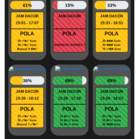
61%
15%
33%
JAM GACOR
JAM GACOR
JAM GACOR
15:01 - 17:07
-
15:33 - 16:51
POLA
POLA
POLA
50 ✅❌✅ Auto
20 ❌❌❌ Auto
50 ✅❌✅ Auto
RUNGKAD BOSSKU !!
20 ❌❌❌ Auto
Manual 9 ❌❌✅
70 ✅❌❌ Auto
36%
88%
89%
JAM GACOR
JAM GACOR
JAM GACOR
15:36 - 16:12
15:28 - 17:16
15:29 - 18:23
POLA
POLA
POLA
50 ✅❌✅ Auto
10 ❌✅✅ Auto
50 ✅❌✅ Auto
50 ✅❌✅ Auto
10 ❌✅✅ Auto
10 ❌✅✅ Auto
Manual 7 ✅❌✅
10 ❌✅✅ Auto
20 ❌❌❌ Auto