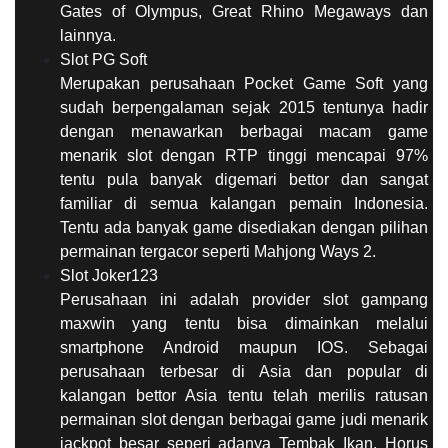
Gates of Olympus, Great Rhino Megaways dan
lainnya.
Slot PG Soft
Merupakan perusahaan Pocket Game Soft yang
sudah berpengalaman sejak 2015 tentunya hadir
dengan menawarkan berbagai macam game
menarik slot dengan RTP tinggi mencapai 97%
tentu pula banyak digemari bettor dan sangat
familiar di semua kalangan pemain Indonesia.
Tentu ada banyak game disediakan dengan pilihan
permainan tergacor seperti Mahjong Ways 2.
Slot Joker123
Perusahaan ini adalah provider slot gampang
maxwin yang tentu bisa dimainkan melalui
smartphone Android maupun IOS. Sebagai
perusahaan terbesar di Asia dan popular di
kalangan bettor Asia tentu telah merilis ratusan
permainan slot dengan berbagai game judi menarik
jackpot besar seperi adanya Tembak Ikan, Horus