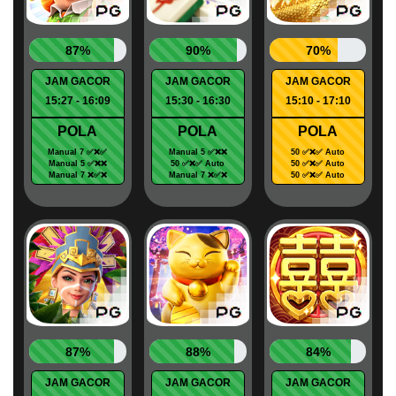
87%
90%
70%
JAM GACOR
JAM GACOR
JAM GACOR
15:27 - 16:09
15:30 - 16:30
15:10 - 17:10
POLA
POLA
POLA
Manual 7 ✅❌✅
Manual 5 ✅❌❌
50 ✅❌✅ Auto
Manual 5 ✅❌❌
50 ✅❌✅ Auto
50 ✅❌✅ Auto
Manual 7 ❌✅❌
Manual 7 ❌✅❌
50 ✅❌✅ Auto
87%
88%
84%
JAM GACOR
JAM GACOR
JAM GACOR