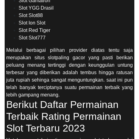
Slot Gamatron
Slot YGG Drasil
Slot Slot88
Slot Ion Slot
Slot Red Tiger
Slot Slot777
Melalui berbagai pilihan provider diatas tentu saja
merupakan situs slotpaling gacor yang pasti berikan
peluang menang tertinggi dengan keunggulan untung
terbesar yang diberikan adalah tembus hingga ratusan
juta rupiah sehinga sangat menguntungkan. saat ini pun
telah banyak terciptanya suatu permainan terbaik yang
lebih gampang menang.
Berikut Daftar Permainan
Terbaik Rating Permainan
Slot Terbaru 2023