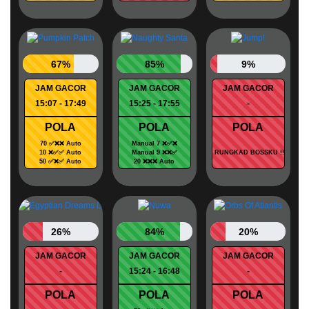
67%
85%
9%
JAM GACOR
JAM GACOR
JAM GACOR
15:07 - 17:49
15:25 - 17:55
-
POLA
POLA
POLA
70 ✅❌❌ Auto
Manual 7 ❌✅❌
10 ❌✅✅ Auto
Manual 9 ❌❌✅
RUNGKAD BOSSKU !!
50 ✅❌✅ Auto
20 ❌❌❌ Auto
26%
84%
20%
JAM GACOR
JAM GACOR
JAM GACOR
-
15:24 - 16:48
-
POLA
POLA
POLA