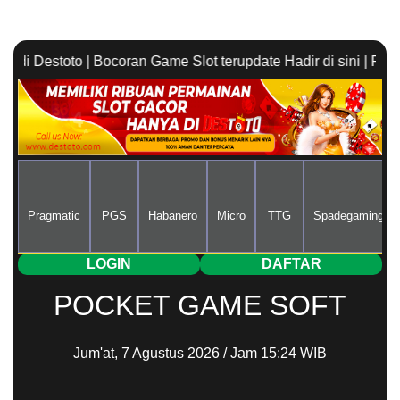
 Bocoran Game Slot terupdate Hadir di sini | RTP Online Game 
Pragmatic
PGS
Habanero
Micro
TTG
Spadegaming
LOGIN
DAFTAR
POCKET GAME SOFT
Jum'at, 7 Agustus 2026 / Jam 15:24 WIB