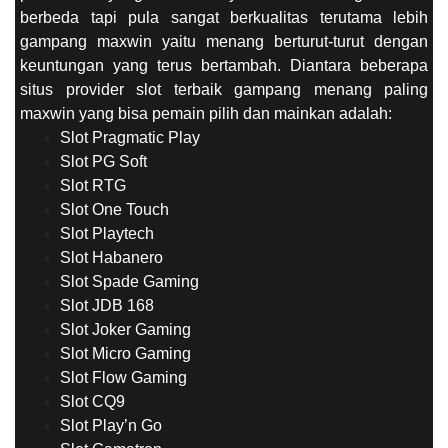
berbeda tapi pula sangat berkualitas terutama lebih
gampang maxwin yaitu menang berturut-turut dengan
keuntungan yang terus bertambah. Diantara beberapa
situs provider slot terbaik gampang menang paling
maxwin yang bisa pemain pilih dan mainkan adalah:
Slot Pragmatic Play
Slot PG Soft
Slot RTG
Slot One Touch
Slot Playtech
Slot Habanero
Slot Spade Gaming
Slot JDB 168
Slot Joker Gaming
Slot Micro Gaming
Slot Flow Gaming
Slot CQ9
Slot Play’n Go