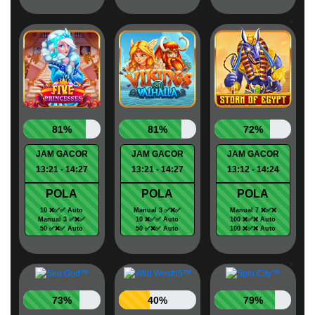
Je
Sl
Li
Sl
RT
Sl
Pe
Sl
81%
81%
72%
Se
JAM GACOR
JAM GACOR
JAM GACOR
Sl
13:21 - 14:27
13:21 - 14:27
13:12 - 14:24
CQ
POLA
POLA
POLA
I
10 ❌✅✅ Auto
Manual 3 ✅❌✅
Manual 7 ❌✅❌
Manual 3 ✅❌✅
10 ❌✅✅ Auto
100 ❌✅❌ Auto
Pe
50 ✅❌✅ Auto
50 ✅❌✅ Auto
100 ❌✅❌ Auto
Ba
Sl
Je
Sl
73%
40%
79%
Pi