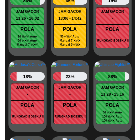
86%
66%
19%
JAM GACOR
JAM GACOR
JAM GACOR
13:26 - 16:02
13:06 - 14:42
-
POLA
POLA
POLA
10 ❌✅✅ Auto
50 ✅❌✅ Auto
50 ✅❌✅ Auto
Manual 7 ❌✅❌
RUNGKAD BOSSKU !!
Manual 7 ✅❌✅
Manual 5 ✅❌❌
18%
23%
88%
JAM GACOR
JAM GACOR
JAM GACOR
-
-
13:28 - 15:16
POLA
POLA
POLA
50 ✅❌✅ Auto
RUNGKAD BOSSKU !!
RUNGKAD BOSSKU !!
100 ❌✅❌ Auto
100 ❌✅❌ Auto