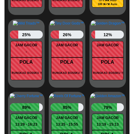
RUNGKAD BOSSKU !!
RUNGKAD BOSSKU !!
70 ✅❌❌ Auto
100 ❌✅❌ Auto
25%
26%
12%
JAM GACOR
JAM GACOR
JAM GACOR
-
-
-
POLA
POLA
POLA
RUNGKAD BOSSKU !!
RUNGKAD BOSSKU !!
RUNGKAD BOSSKU !!
89%
85%
79%
JAM GACOR
JAM GACOR
JAM GACOR
13:29 - 16:23
13:25 - 15:55
13:19 - 15:13