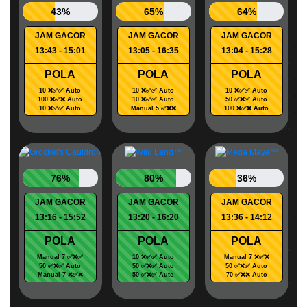
Ga
43%
65%
64%
Ad
JAM GACOR
JAM GACOR
JAM GACOR
Pi
13:43 - 15:01
13:05 - 16:35
13:04 - 15:28
Se
POLA
POLA
POLA
Be
10 ❌✅✅ Auto
10 ❌✅✅ Auto
10 ❌✅✅ Auto
Sl
100 ❌✅❌ Auto
10 ❌✅✅ Auto
50 ✅❌✅ Auto
Tr
10 ❌✅✅ Auto
Manual 5 ✅❌❌
100 ❌✅❌ Auto
Pe
M
76%
80%
36%
Se
Be
JAM GACOR
JAM GACOR
JAM GACOR
Pi
13:16 - 15:52
13:20 - 16:20
13:36 - 14:12
Ke
POLA
POLA
POLA
Be
Manual 7 ✅❌✅
10 ❌✅✅ Auto
Manual 7 ❌✅❌
Te
50 ✅❌✅ Auto
50 ✅❌✅ Auto
50 ✅❌✅ Auto
Manual 7 ❌✅❌
50 ✅❌✅ Auto
70 ✅❌❌ Auto
Pe
Se