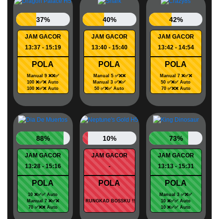
37%
40%
42%
JAM GACOR
JAM GACOR
JAM GACOR
13:37 - 15:19
13:40 - 15:40
13:42 - 14:54
POLA
POLA
POLA
Manual 9 ❌❌✅
Manual 5 ✅❌❌
Manual 7 ❌✅❌
100 ❌✅❌ Auto
Manual 3 ✅❌✅
50 ✅❌✅ Auto
100 ❌✅❌ Auto
50 ✅❌✅ Auto
70 ✅❌❌ Auto
88%
10%
73%
JAM GACOR
JAM GACOR
JAM GACOR
13:28 - 15:16
-
13:13 - 15:31
POLA
POLA
POLA
10 ❌✅✅ Auto
Manual 3 ✅❌✅
Manual 7 ❌✅❌
RUNGKAD BOSSKU !!
10 ❌✅✅ Auto
70 ✅❌❌ Auto
10 ❌✅✅ Auto